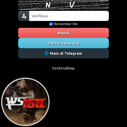
Remember Me
Masuk
Daftar Sekarang
Main di Telegram
Desktop
Wap