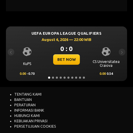
UEFA EUROPA LEAGUE QUALIFIERS
August 6, 2026 — 22:00 WIB
0 : 0
Previous
Next
BET NOW
CS Universitatea
KuPS
R
Craiova
0.00
-0.70
0.00
0.54
TENTANG KAMI
BANTUAN
PERATURAN
INFORMASI BANK
HUBUNGI KAMI
KEBIJAKAN PRIVASI
PERSETUJUAN COOKIES