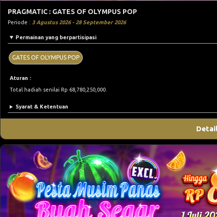
PRAGMATIC : GATES OF OLYMPUS POP
Periode :
3 Agustus 2026 - 28 September 2026
Permainan yang berpartisipasi
GATES OF OLYMPUS POP
Aturan :
Total hadiah senilai Rp 68,780,250,000.
Syarat & Ketentuan
Detai