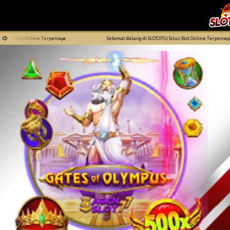
rcaya
Selamat datang di SLOTJITU Situs Slot Online Terpercaya