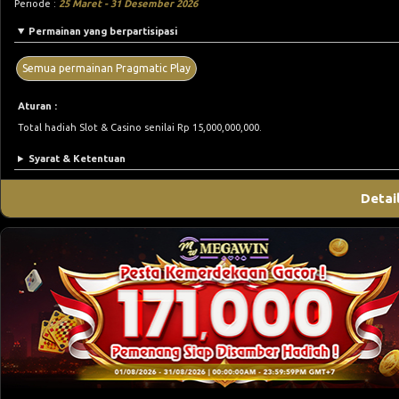
Periode :
25 Maret - 31 Desember 2026
Permainan yang berpartisipasi
Semua permainan Pragmatic Play
Aturan :
Total hadiah Slot & Casino senilai Rp 15,000,000,000.
Syarat & Ketentuan
Detai