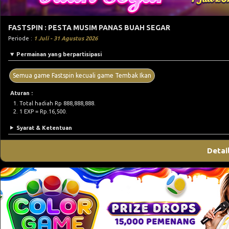
FASTSPIN : PESTA MUSIM PANAS BUAH SEGAR
Periode :
1 Juli - 31 Agustus 2026
Permainan yang berpartisipasi
Semua game Fastspin kecuali game Tembak Ikan
Aturan :
Total hadiah Rp 888,888,888.
1 EXP = Rp.16,500.
Syarat & Ketentuan
Detai