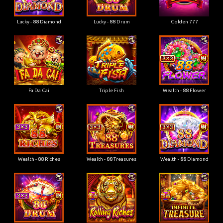
Lucky - 88 Diamond
Lucky - 88 Drum
Golden 777
Fa Da Cai
Triple Fish
Wealth - 88 Flower
Wealth - 88 Riches
Wealth - 88 Treasures
Wealth - 88 Diamond