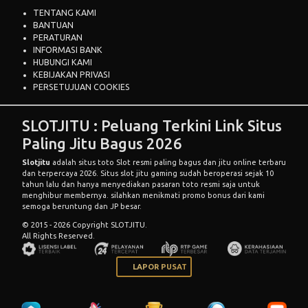
TENTANG KAMI
BANTUAN
PERATURAN
INFORMASI BANK
HUBUNGI KAMI
KEBIJAKAN PRIVASI
PERSETUJUAN COOKIES
SLOTJITU : Peluang Terkini Link Situs
Paling Jitu Bagus 2026
Slotjitu
adalah situs toto Slot resmi paling bagus dan jitu online terbaru
dan terpercaya 2026. Situs slot jitu gaming sudah beroperasi sejak 10
tahun lalu dan hanya menyediakan pasaran toto resmi saja untuk
menghibur membernya. silahkan menikmati promo bonus dari kami
semoga beruntung dan JP besar.
© 2015 - 2026 Copyright SLOTJITU.
All Rights Reserved.
LAPOR PUSAT