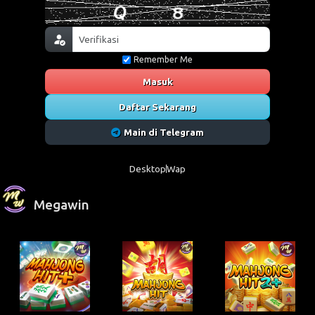
Remember Me
Masuk
Daftar Sekarang
Main di Telegram
Desktop
Wap
Megawin