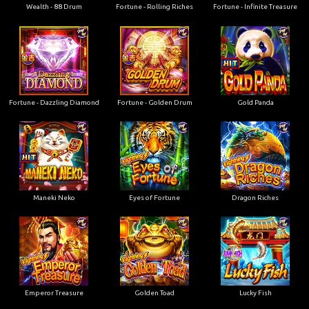
Wealth - 88 Drum
Fortune - Rolling Riches
Fortune - Infinite Treasure
Fortune - Dazzling Diamond
Fortune - Golden Drum
Gold Panda
Maneki Neko
Eyes of Fortune
Dragon Riches
Emperor Treasure
Golden Toad
Lucky Fish