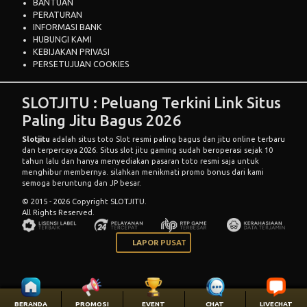
BANTUAN
PERATURAN
INFORMASI BANK
HUBUNGI KAMI
KEBIJAKAN PRIVASI
PERSETUJUAN COOKIES
SLOTJITU : Peluang Terkini Link Situs
Paling Jitu Bagus 2026
Slotjitu
adalah situs toto Slot resmi paling bagus dan jitu online terbaru
dan terpercaya 2026. Situs slot jitu gaming sudah beroperasi sejak 10
tahun lalu dan hanya menyediakan pasaran toto resmi saja untuk
menghibur membernya. silahkan menikmati promo bonus dari kami
semoga beruntung dan JP besar.
© 2015 - 2026 Copyright SLOTJITU.
All Rights Reserved.
LAPOR PUSAT
BERANDA
PROMOSI
EVENT
CHAT
LIVECHAT