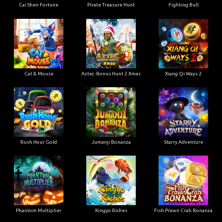
Cai Shen Fortune
Pirate Treasure Hunt
Fighting Bull
Cat & Mouse
Aztec: Bonus Hunt 2 Xmas
Xiang Qi Ways 2
Rush Hour Gold
Jumanji Bonanza
Starry Adventure
Phantom Multiplier
Kingyo Riches
Fish Prawn Crab Bonanza