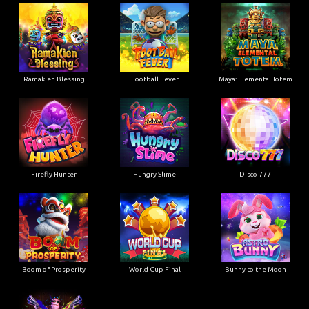
Ramakien Blessing
Football Fever
Maya: Elemental Totem
Firefly Hunter
Hungry Slime
Disco 777
Boom of Prosperity
World Cup Final
Bunny to the Moon