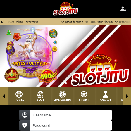
t Online Terpercaya
Selamat datang di SLOTJITU Situs Slot Online Terpercaya
TOGEL
SLOT
LIVE CASINO
SPORT
ARCADE
SABU