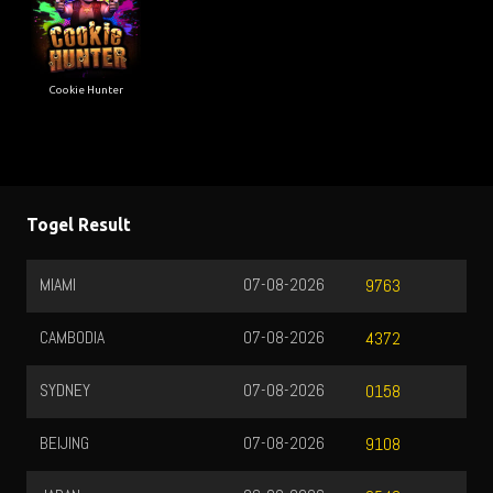
Cookie Hunter
Togel Result
HK SIANG
07-08-2026
8867
MALAYSIA
06-08-2026
4549
HONGKONG LOTTO
06-08-2026
1083
SYDNEY LOTTO
07-08-2026
3712